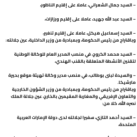
– السيد جمال الشعراني، عاملا على إقليم الناظور،
– السيد عبد الله جهيد، عاملا على إقليم ورزازات،
– السيد إسماعيل هيكل، عاملا على إقليم تنغير،
وباقتراح من رئيس الحكومة، وبمبادرة من وزير الداخلية، عين جلالته:
– السيد محمد الكروج، في منصب المدير العام للوكالة الوطنية
لتقنين الأنشطة المتعلقة بالقنب الهندي،
– والسيدة لبنى بوطالب، في منصب مدير وكالة تهيئة موقع بحيرة
مارشيكا.
وباقتراح من رئيس الحكومة، وبمبادرة من وزير الشؤون الخارجية
والتعاون الإفريقي والمغاربة المقيمين بالخارج، عين جلالة الملك
نصره الله، كلا من:
– السيد أحمد التازي، سفيرا لجلالته لدى دولة الإمارات العربية
المتحدة،