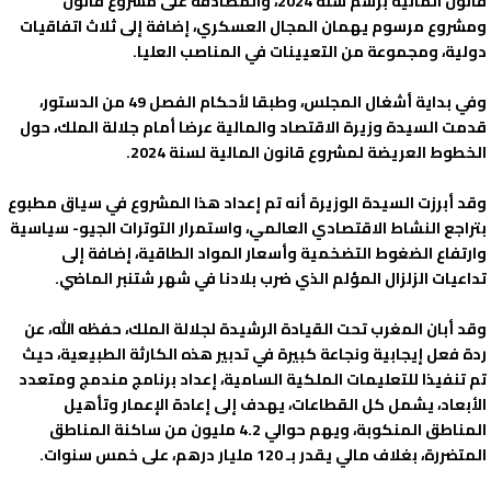
قانون المالية برسم سنة 2024، والمصادقة على مشروع قانون
ومشروع مرسوم يهمان المجال العسكري، إضافة إلى ثلاث اتفاقيات
دولية، ومجموعة من التعيينات في المناصب العليا.
وفي بداية أشغال المجلس، وطبقا لأحكام الفصل 49 من الدستور،
قدمت السيدة وزيرة الاقتصاد والمالية عرضا أمام جلالة الملك، حول
الخطوط العريضة لمشروع قانون المالية لسنة 2024.
وقد أبرزت السيدة الوزيرة أنه تم إعداد هذا المشروع في سياق مطبوع
بتراجع النشاط الاقتصادي العالمي، واستمرار التوترات الجيو- سياسية
وارتفاع الضغوط التضخمية وأسعار المواد الطاقية، إضافة إلى
تداعيات الزلزال المؤلم الذي ضرب بلادنا في شهر شتنبر الماضي.
وقد أبان المغرب تحت القيادة الرشيدة لجلالة الملك، حفظه الله، عن
ردة فعل إيجابية ونجاعة كبيرة في تدبير هذه الكارثة الطبيعية، حيث
تم تنفيذا للتعليمات الملكية السامية، إعداد برنامج مندمج ومتعدد
الأبعاد، يشمل كل القطاعات، يهدف إلى إعادة الإعمار وتأهيل
المناطق المنكوبة، ويهم حوالي 4.2 مليون من ساكنة المناطق
المتضررة، بغلاف مالي يقدر بـ 120 مليار درهم، على خمس سنوات.