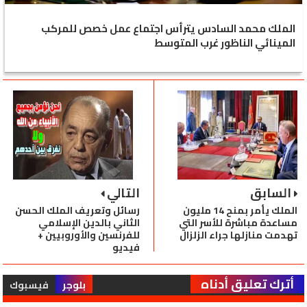
الملك محمد السادس يترأس اجتماع عمل خصص للمركب
المينائي الناظور غرب المتوسط
السابق
التالي
الملك يأمر بمنح 14 مليون
رسائل وتعريف الملك الحسن
مساعدة مباشرة للأسر التي
الثاني بالدين الإسلامي
تهدمت منازلها جراء الزلزال
للفرنسين والأوروبيين +
فيديو
أترك تعليق أدناه
بلوجر
فيسبوك