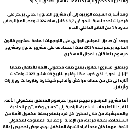
والتدبير المحكم والرشيد لنفقات السير العادي للإدارة.
وقد أشارت السيدة الوزيرة إلى أن مشروع القانون المالي يرتكز على
فرضيات تحدد نسبة النمو في 3,7% خلال سنة 2024، وعجز الميزانية في
حدود 4% من الناتج الداخلي الخام.
وبعد أن صادق المجلس الوزاري على التوجهات العامة لمشروع قانون
المالية برسم سنة 2024، تمت المصادقة على مشروع قانون ومشروع
مرسوم يتعلقان بالمجال العسكري.
ويتعلق مشروع القانون بمنح صفة مكفولي الأمة للأطفال ضحايا
“زلزال الحوز” الذي ضرب هذا الإقليم بتاريخ 08 شتنبر 2023، وامتدت
آثاره إلى كل من عمالة مراكش وأقاليم شيشاوة وتارودانت وورزازات
وأزيلال.
أما مشروع المرسوم فيهم تغيير المرسوم المتعلق بمكفولي الأمة،
تنفيذا للتعليمات السامية، الرامية إلى تحسين وضعيتهم المادية
والمعيشية، من خلال تمكين كل فرد يتمتع بصفة مكفول الأمة من
الاستفادة، بصفة فردية، من الإعانة الإجمالية الممنوحة لمكفولي
الأمة، مهما كان عدد أفراد الأسرة المتكفل بهم، عوض تخصيص إعانة