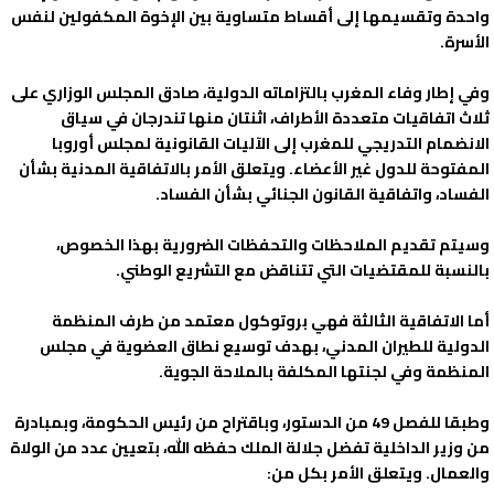
واحدة وتقسيمها إلى أقساط متساوية بين الإخوة المكفولين لنفس
الأسرة.
وفي إطار وفاء المغرب بالتزاماته الدولية، صادق المجلس الوزاري على
ثلاث اتفاقيات متعددة الأطراف، اثنتان منها تندرجان في سياق
الانضمام التدريجي للمغرب إلى الآليات القانونية لمجلس أوروبا
المفتوحة للدول غير الأعضاء. ويتعلق الأمر بالاتفاقية المدنية بشأن
الفساد، واتفاقية القانون الجنائي بشأن الفساد.
وسيتم تقديم الملاحظات والتحفظات الضرورية بهذا الخصوص،
بالنسبة للمقتضيات التي تتناقض مع التشريع الوطني.
أما الاتفاقية الثالثة فهي بروتوكول معتمد من طرف المنظمة
الدولية للطيران المدني، بهدف توسيع نطاق العضوية في مجلس
المنظمة وفي لجنتها المكلفة بالملاحة الجوية.
وطبقا للفصل 49 من الدستور، وباقتراح من رئيس الحكومة، وبمبادرة
من وزير الداخلية تفضل جلالة الملك حفظه الله، بتعيين عدد من الولاة
والعمال. ويتعلق الأمر بكل من: