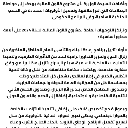
وأضافت السيدة الوزيرة بأن مشروع قانون المالية يهدف إلى مواصلة
الإصلاحات التي تم إطلاقها، وتفعيل الأولويات المحددة في الخطب
الملكية السامية، وفي البرنامج الحكومي.
وترتكز التوجهات العامة لمشروع قانون المالية لسنة 2024 على أربعة
محاور أساسية :
• أولا: تنزيل برنامج إعادة البناء والتأهيل العام للمناطق المتضررة من
زلزال الحوز، وتعزيز التدابير الرامية للحد من التأثيرات الظرفية: وتنفيذا
للتعليمات الملكية السامية، سيتم الإسراع بتنزيل هذا البرنامج، وفق
مقاربة مندمجة، وباعتماد حكامة متناسقة، من خلال وكالة تنمية
الأطلس الكبير، في إطار تعاقدي يشمل كل المتدخلين؛ وذلك
بمساهمة كل من الميزانية العامة للدولة والجماعات الترابية،
وصندوق التضامن الخاص بتدبير آثار الزلزال، وصندوق الحسن الثاني
للتنمية الاقتصادية والاجتماعية، إضافة إلى الدعم والتعاون الدولي.
وبموازاة مع تخصيص غلاف مالي إضافي لتنفيذ الالتزامات الخاصة
بالحوار الاجتماعي، يحظى تدبير الموارد المائية بالأولوية، من خلال
تسريع تفعيل البرنامج الوطني للتزويد بالماء الصالح للشرب ومياه