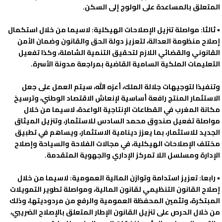
المتعلق بالمساعدة على الولوج إلى السكن.
• ثالثا: مواصلة تنزيل الإصلاحات الهيكلية: لاسيما من خلال استكمال
إصلاح منظومة العدالة، لتعزيز دولة الحق والقانون وضمان الأمن
القانوني والقضائي اللازم لتحقيق التنمية الشاملة، وكذا تفعيل
التعليمات الملكية السامية القاضية بمراجعة مدونة الأسرة.
وتنفيذا لتوجيهات جلالة الملك، أعزه الله، سيتم العمل على جعل
الاستثمار المنتج رافعة أساسية لإنعاش الاقتصاد الوطني، وترسيخ
مكانة المغرب في القطاعات الإنتاجية الواعدة، لاسيما من خلال
مواصلة تفعيل صندوق محمد السادس للاستثمار، وتنزيل الميثاق
الجديد للاستثمار، بما يعزز دينامية الاستثمار، ويساهم في تطبيق
مختلف الإصلاحات الهيكلية، في مجالات الفلاحة والسياحة وإصلاح
الإدارة ومسلسل اللا تمركز الإداري والجهوية المتقدمة.
• رابعا: تعزيز استدامة وتوازن المالية العمومية: لاسيما من خلال
إصلاح القانون التنظيمي لقانون المالية، ومواصلة تطوير التمويلات
المبتكرة، وتثمين المحفظة العمومية والرفع من مردوديتها، وذلك
من خلال الحرص على تنزيل القانون الإطار المتعلق بالإصلاح الضريبي،