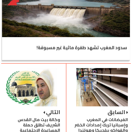
سدود المغرب تشهد طفرة مائية غير مسبوقة!
السابق
التالي
الفيضانات في المغرب
وكالة بيت مال القدس
وإسبانيا تربك إمدادات الخضر
الشريف تطلق حملة
والفواكه ببلجيكا وهولندا
المساعدة الاجتماعية