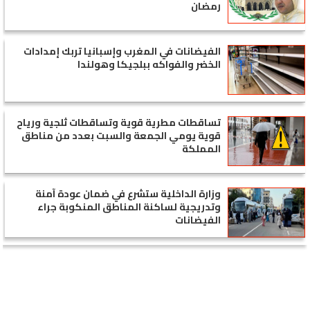
رمضان
الفيضانات في المغرب وإسبانيا تربك إمدادات
الخضر والفواكه ببلجيكا وهولندا
تساقطات مطرية قوية وتساقطات ثلجية ورياح
قوية يومي الجمعة والسبت بعدد من مناطق
المملكة
وزارة الداخلية ستشرع في ضمان عودة آمنة
وتدريجية لساكنة المناطق المنكوبة جراء
الفيضانات