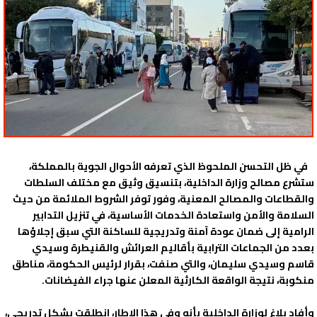
في ظل التحسن الملحوظ الذي تعرفه الأحوال الجوية بالمملكة،
ستشرع مصالح وزارة الداخلية، بتنسيق وثيق مع مختلف السلطات
والقطاعات والمصالح المعنية، وفور توفر الشروط الملائمة من حيث
السلامة والأمن واستعادة الخدمات الأساسية، في تنزيل التدابير
الرامية إلى ضمان عودة آمنة وتدريجية للساكنة التي سبق إجلاؤها
بعدد من الجماعات الترابية بأقاليم العرائش والقنيطرة وسيدي
قاسم وسيدي سليمان، والتي صنفت، بقرار لرئيس الحكومة، مناطق
منكوبة، نتيجة الواقعة الكارثية المعلن عنها جراء الفيضانات.
وأفاد بلاغ لوزارة الداخلية بأنه وفي هذا الإطار، انطلقت بشكل تدريجي،