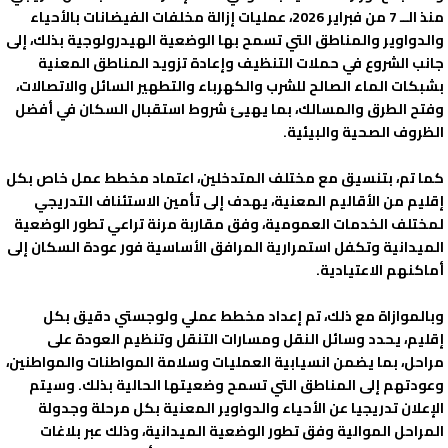
منذ الــ 7 من فبراير 2026، عمليات إزالة مخلفات الفيضانات بالأحياء
والدواوير والمناطق التي تسمح بها الوضعية الهيدرولوجية بذلك، إلى
جانب الشروع في حملات التنظيف وإعادة تزويد المناطق المعنية
بشبكات الماء الصالح للشرب والكهرباء والتطهير السائل والاتصالات،
وفتح الطرق والمسالك، بما يهيئ شروط استقبال السكان في أفضل
الظروف الصحية والبيئية.
كما تم، بتنسيق مع مختلف المتدخلين، اعتماد مخطط عمل خاص بكل
إقليم من الأقاليم المعنية، يهدف إلى تأمين الاستئناف التدريجي
لمختلف الخدمات العمومية، وفق مقاربة مرنة تراعي تطور الوضعية
الميدانية وتكفل استمرارية المرافق الأساسية فور عودة السكان إلى
أماكنهم الاعتيادية.
وبالموازاة مع ذلك، تم إعداد مخطط عملي ولوجستي دقيق بكل
إقليم، يحدد وسائل النقل ومسارات التنقل وتنظيم العودة على
مراحل، بما يضمن انسيابية العمليات وسلامة المواطنات والمواطنين،
وعودتهم إلى المناطق التي تسمح وضعيتها الحالية بذلك. وسيتم
الإعلان تدريجيا عن الأحياء والدواوير المعنية بكل مرحلة وجدولة
المراحل الموالية وفق تطور الوضعية الميدانية، وذلك عبر بلاغات