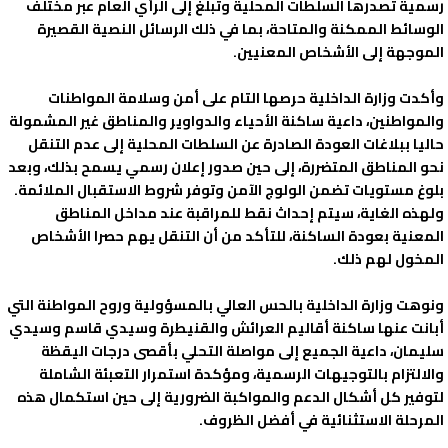
رسمية تصدرها السلطات المحلية وتبلغ إلى الرأي العام عبر مختلف
الوسائط الممكنة والمتاحة، بما في ذلك الرسائل النصية القصيرة
الموجهة إلى الأشخاص المعنيين.
وأكدت وزارة الداخلية حرصها التام على أمن وسلامة المواطنات
والمواطنين، داعية ساكنة الأحياء والدواوير والمناطق غير المشمولة
حاليا ببلاغات العودة الصادرة عن السلطات المحلية إلى عدم التنقل
نحو المناطق المتضررة، إلى حين صدور إعلان رسمي يسمح بذلك، وبعد
بلوغ مستويات تضمن الولوج الآمن وتوفر شروط الاستقبال الملائمة.
ولهذه الغاية، سيتم إحداث نقط للمراقبة عند مداخل المناطق
المعنية بعودة الساكنة، للتأكد من أن التنقل يهم حصرا الأشخاص
المخول لهم ذلك.
ونوهت وزارة الداخلية بالحس العالي بالمسؤولية وروح المواطنة التي
أبانت عنها ساكنة أقاليم العرائش والقنيطرة وسيدي قاسم وسيدي
سليمان، داعية الجميع إلى مواصلة التحلي بأقصى درجات اليقظة
والالتزام بالتوجيهات الرسمية، ومؤكدة استمرار التعبئة الشاملة
لتوفير كل أشكال الدعم والمواكبة الضرورية إلى حين استكمال هذه
المرحلة الاستثنائية في أفضل الظروف.