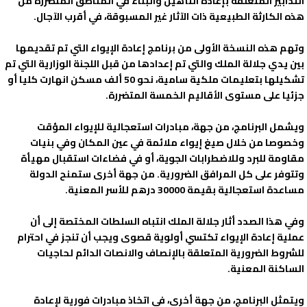
التدابير المتعلقة بإعادة التأهيل والبناء في المناطق المتضررة من
هذه الكارثة الطبيعية ذات الآثار غير المسبوقة، في أقرب الآجال.
وتهم هذه النسخة الأولى من برنامج إعادة الإيواء التي تم تقديمها
بين يدي جلالة الملك والتي تم إعدادها من قبل اللجنة الوزارية التي تم
تشكيلها بتعليمات ملكية سامية، نحو 50 ألف مسكن انهارت كليا أو
جزئيا على مستوى الأقاليم الخمسة المتضررة.
ويشمل البرنامج، من جهة، مبادرات استعجالية للإيواء المؤقت
وخصوصا من خلال صيغ إيواء ملائمة في عين المكان وفي بنيات
مقاومة للبرد وللاضطرابات الجوية، أو في فضاءات استقبال مهيأة
وتتوفر على كل المرافق الضرورية. من جهة أخرى ستمنح الدولة
مساعدة استعجالية بقيمة 30000 درهم للأسر المعنية.
وفي هذا الصدد أثار جلالة الملك انتباه السلطات المختصة إلى أن
عملية إعادة الإيواء تكتسي أولوية قصوى ويجب أن تنجز في احترام
للشروط الضرورية المتعلقة بالإنصاف والانصات الدائم لحاجيات
الساكنة المعنية.
ويتمثل البرنامج، من جهة أخرى، في اتخاذ مبادرات فورية لإعادة