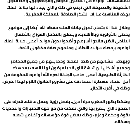
للمساهمات الواردة من الفاعلين الخواص والجمعويين، وكذا الدول
الشقيقة والصديقة، التي ترغب في ذلك والتي يجدد لها جلالة الملك
بهذه المناسبة عبارات الشكر الصادقة للمملكة المغربية.
وخلال هذا الاجتماع، تطرق جلالة الملك حفظه الله أيضا إلى موضوع
يحظى بالأولوية وبالأهمية، ويتعلق بالتكفل الفوري بالأطفال
اليتامى الذين فقدوا أسرهم وأضحوا بدون موارد. أعطى جلالة الملك
أوامره بإحصاء هؤلاء الأطفال ومنحهم صفة مكفولي الأمة.
وبهدف انتشالهم من هذه المحنة وحمايتهم من جميع المخاطر
وجميع أشكال الهشاشة التي قد يتعرضون لها للأسف بعد هذه
الكارثة الطبيعية، أعطى صاحب الجلالة نصره الله أوامره للحكومة من
أجل اعتماد مسطرة المصادقة على مشروع القانون اللازم لهذا الغرض،
وذلك في أقرب الآجال.
وهكذا يظهر المغرب مرة أخرى، بفضل رؤية وعمل عاهله، قدرته على
الصمود التي يتميز بها والتي تمكنه من مواجهة الاختبارات والتحديات
بقوة وحكمة وعزم ، وذلك بفضل قوة مؤسساته وتضامن شعبه
وسخائه.