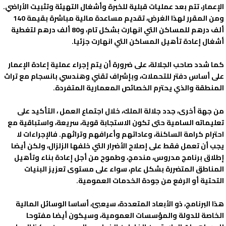
الإعمار، تتم بعد عمليات قبلية للخبرة وأشغال التهيئة وتثبيت الأراضي.
ومن المقرر لهذا الغرض، تقديم مساعدة مالية مباشرة بقيمة 140
ألف درهم للمساكن التي انهارت بشكل تام، و80 ألف درهم لتغطية
أشغال إعادة تأهيل المساكن التي انهارت جزئيا.
كما شدد صاحب الجلالة، على ضرورة أن يتم إجراء عملية إعادة الإعمار
على أساس دفتر للتحملات، وبإشراف تقني وهندسي بانسجام مع تراث
المنطقة والذي يحترم الخصائص المعمارية المتفردة.
من جهة أخرى، جدد جلالة الملك، خلال اجتماع العمل ، التأكيد على
تعليماته السامية حتى تكون الاستجابة قوية، سريعة، واستباقية مع
احترام كرامة الساكنة، وعاداتهم وأعرافهم وتراثهم. فالإجراءات لا
يجب أن تعمل فقط على إصلاح الأضرار التي خلفها الزلزال، ولكن أيضا
إطلاق برنامج مدروس، مندمج، وطموح من أجل إعادة بناء وتأهيل
المناطق المتضررة بشكل عام، سواء على مستوى تعزيز البنيات
التحتية أو الرفع من جودة الخدمات العمومية.
هذا البرنامج، ذو الأبعاد المتعددة، سيعبئ، أساسا الوسائل المالية
الخاصة للدولة والمؤسسات العمومية، وسيكون أيضا مفتوحا