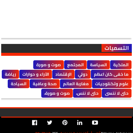
التسميات
الملكية
السياسة
المجتمع
صوت و صورة
ما خفى كان اعظم
دولي
الإقتصاد
الآراء و حوارات
رياضة
علوم وتكنلوجيات
مغاربة العالم
صحة وعافية
السياحة
حتى لا ننسى
حتى لا ننس،
صوت و صورة،