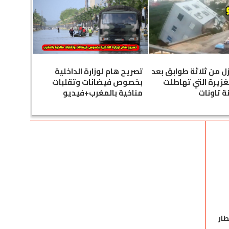
زل من ثلاثة طوابق بعد
تصريح هام لوزارة الداخلية
لغزيرة التي تهاطلت
بخصوص فيضانات وتقلبات
ة تاونات
مناخية بالمغرب+فيديو
ار