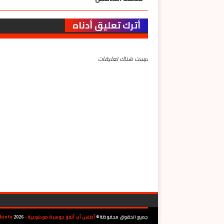
أترك تعليق أدناه
ليست هناك تعليقات
جميع الحقوق محفوظة
©
أطلس أب أنفو جوهرة موضوعية - AtlasAbinfo
2026