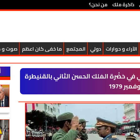
ذاكرة ملك
من نحن؟
الآراء و حوارات
دولي
المجتمع
ما خفى كان اعظم
صوت و 
أ
 حَضْرة المَلك الحسن الثاني بالقنيطرة
فمبر 1979