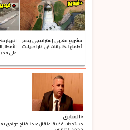
مشروع مغربي إستراتيجي يدمر
انهيار من
أطماع الكابرانات في غارا جبيلات
الأمطار ا
على مدين
السابق
مستجدات قضية اعتقال عبد الفتاح جوادي بمط
محمد الخامس