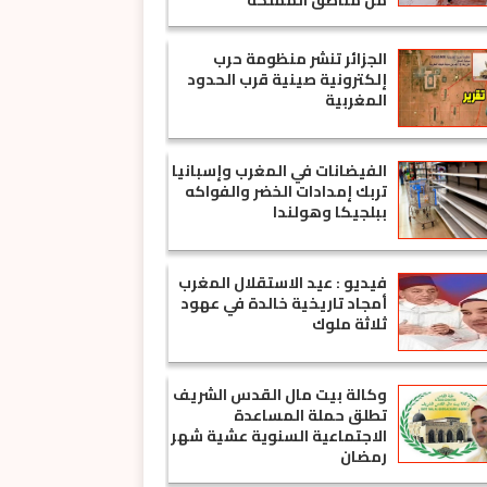
من مناطق المملكة
الجزائر تنشر منظومة حرب
إلكترونية صينية قرب الحدود
المغربية
الفيضانات في المغرب وإسبانيا
تربك إمدادات الخضر والفواكه
ببلجيكا وهولندا
فيديو : عيد الاستقلال المغرب
أمجاد تاريخية خالدة في عهود
ثلاثة ملوك
وكالة بيت مال القدس الشريف
تطلق حملة المساعدة
الاجتماعية السنوية عشية شهر
رمضان