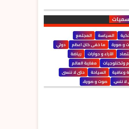
سميات
لكية
السياسة
المجتمع
 و صورة
ما خفى كان اعظم
دولي
تصاد
الآراء و حوارات
رياضة
م وتكنلوجيات
مغاربة العالم
 وعافية
السياحة
حتى لا ننسى
لا ننس،
صوت و صورة،