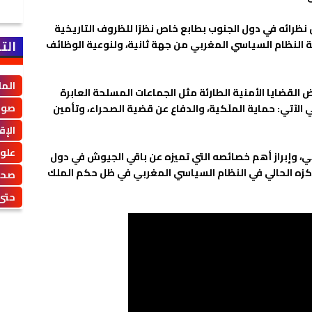
ظرائه في دول الجنوب بطابع خاص نظرًا للظروف التاريخية
الت
النظام السياسي المغربي من جهة ثانية، ولنوعية الوظائف
الم
قضايا الأمنية الطارئة مثل الجماعات المسلحة العابرة
صوت
 الآتي: حماية الملَكية، والدفاع عن قضية الصحراء، وتأمين
الإق
علو
، وإبراز أهم خصائصه التي تميزه عن باقي الجيوش في دول
ركزه الحالي في النظام السياسي المغربي في ظل حكم الملك
صحة
حتى 