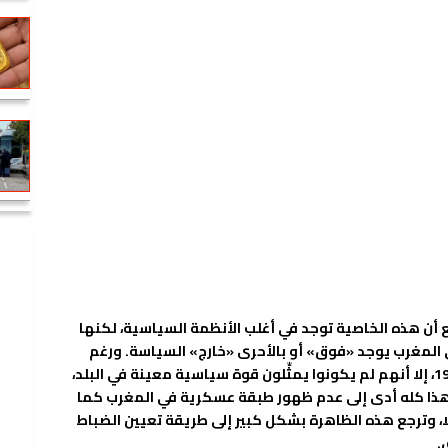
أن هذه الخاصية توجد في أغلب الأنظمة السياسية، لكنها
المغرب يوجد «فوق» أو بالأحرى «خارج» السياسة. ورغم
تقلد بعض الجنرالات مناصب وزارية إلى حدود 1972، إلا أنهم لم يكونوا يمثِّلون قوة سياسية معينة في البلد،
وهذا كله أدى إلى عدم ظهور طبقة عسكرية في المغرب كما
ًا، وترجع هذه الظاهرة بشكل كبير إلى طريقة تعيين الضباط
.