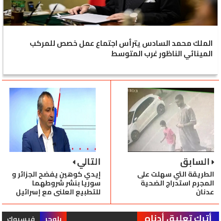
الملك محمد السادس يترأس اجتماع عمل خصص للمركب
المينائي الناظور غرب المتوسط
السابق
التالي
الطريقة التي سهلت على
إيدي كوهين يفضح الجزائر و
المجرم استدراج الضحية
سوريا بنشر شروطهما
عدنان
للتطبيع العلني مع إسرائيل
أترك تعليق أدناه
بلوجر
فيسبوك