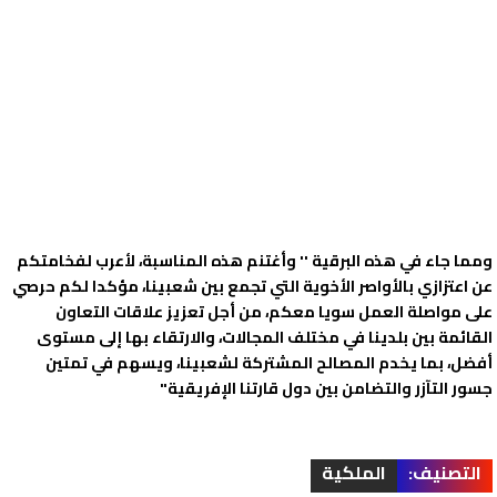
ومما جاء في هذه البرقية '' وأغتنم هذه المناسبة، لأعرب لفخامتكم
عن اعتزازي بالأواصر الأخوية التي تجمع بين شعبينا، مؤكدا لكم حرصي
على مواصلة العمل سويا معكم، من أجل تعزيز علاقات التعاون
القائمة بين بلدينا في مختلف المجالات، والارتقاء بها إلى مستوى
أفضل، بما يخدم المصالح المشتركة لشعبينا، ويسهم في تمتين
جسور التآزر والتضامن بين دول قارتنا الإفريقية"
التصنيف:
الملكية