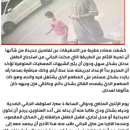
كشفت مصادر مقربة من التحقيقات عن تفاصيل جديدة من شأنها
أن تميط اللثام عن الطريقة التي مكنت الجاني من استدراج الطفل
عدنان بشكل سهل ودون أن يثير الشبهات.المعطيات المتوفرة تؤكد
أن المجرم بدأ الإعداد لجريمته منذ عدة أيام، وذلك مباشرة بعدما رآه
يتردد بشكل مستمر على المطعم الذي يشتغل فيه والده، وهو ذات
المطعم الذي يقصده القاتل بشكل دائم، وبالتالي فإن وجهه كان
مألوفا لعدنان.
يوم الإثنين الماضي وحوالي الساعة 4 عصرا، استوقف الجاني الضحية
وحياه بشكل ودي طالبا منه أن يدله على أحد العناوين، يرجح أن تكون
لصيدلية أو محل تجاري، فقبل الطفل مرافقته إلى المكان المقصود،
وعندما اقتربا من منزل الجاني طلب منه هذا الأخير أن يصعد معه إلى