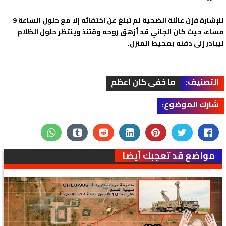
للإشارة فإن عائلة الضحية لم تبلغ عن اختفائه إلا مع حلول الساعة 9
مساء، حيث كان الجاني قد أزهق روحه وقتئذ وينتظر حلول الظلام
ليبادر إلى دفنه بمحيط المنزل.
التصنيف:
ما خفى كان اعظم
شارك الموضوع:
مواضع قد تعجبك أيضا