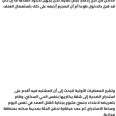
الداخل من أجل إحضار غرض نسيه، لكن يجهل لحدود الساعة ما إن كان
قد قبل بالدخول طوعا أم أن المجرم أرغمه على ذلك باستعمال العنف.
وتشير المعطيات الأولية للبحث إلى أن المشتبه فيه أقدم على
استدراج الضحية إلى شقة يكتريها بنفس الحي السكني، وقام
بتعريضه لاعتداء جنسي متبوع بجناية القتل العمد في نفس اليوم
وساعة الاستدراج، ثم عمد مباشرة لدفن الجثة بمحيط سكنه بمنطقة
مدارية.