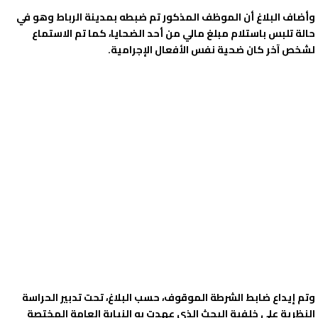
وأضاف البلاغ أن الموظف المذكور تم ضبطه بمدينة الرباط وهو في
حالة تلبس باستلام مبلغ مالي من أحد الضحايا، كما تم الاستماع
لشخص آخر كان ضحية نفس الأفعال الإجرامية.
وتم إيداع ضابط الشرطة الموقوف، حسب البلاغ، تحت تدبير الحراسة
النظرية على خلفية البحث الذي عهدت به النيابة العامة المختصة