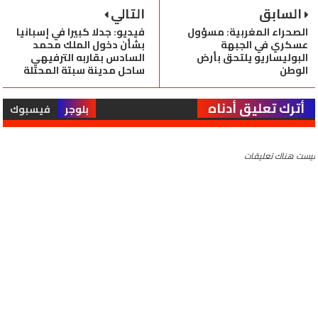
السابق
التالي
الصحراء المغربية: مسؤول
فيديو: جدلا كبيرا في إسبانيا
عسكري في الجبهة
بشأن دخول الملك محمد
البوليساريو يلتحق بأرض
السادس بقاربه الترفيهي
الوطن
ساحل مدينة سبتة المحتلة
أترك تعليق أدناه
بلوجر
فيسبوك
ليست هناك تعليقات