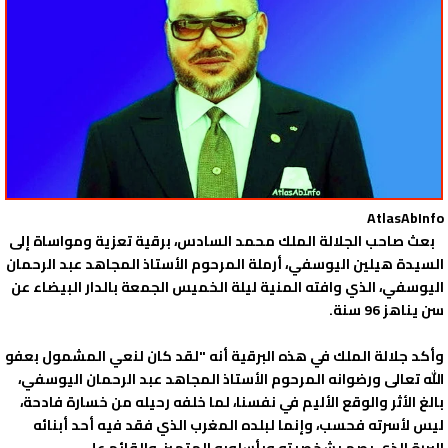
AtlasAbInfo
بعث صاحب الجلالة الملك محمد السادس، برقية تعزية ومواساة إلى
السيدة هيلين اليوسفي، أرملة المرحوم الأستاذ المجاهد عبد الرحمان
اليوسفي، الذي وافته المنية ليلة الخميس الجمعة بالدار البيضاء عن
سن يناهز 96 سنة.
وأكد جلالة الملك في هذه البرقية أنه "لقد كان لنعي المشمول بعفو
الله تعالى ورضوانه المرحوم الأستاذ المجاهد عبد الرحمان اليوسفي،
بالغ الأثر والوقع الأليم في نفسنا، لما خلفه رحيله من خسارة فادحة،
ليس لأسرته فحسب، وإنما لبلده المغرب الذي فقد فيه أحد أبنائه