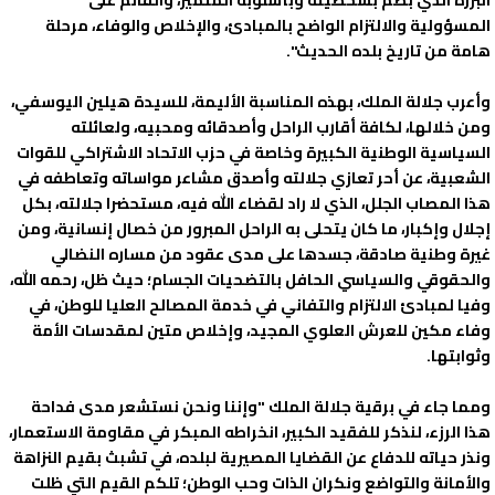
البررة الذي بصم بشخصيته وبأسلوبه المتميز، والقائم على
المسؤولية والالتزام الواضح بالمبادئ، والإخلاص والوفاء، مرحلة
هامة من تاريخ بلده الحديث".
وأعرب جلالة الملك، بهذه المناسبة الأليمة، للسيدة هيلين اليوسفي،
ومن خلالها، لكافة أقارب الراحل وأصدقائه ومحبيه، ولعائلته
السياسية الوطنية الكبيرة وخاصة في حزب الاتحاد الاشتراكي للقوات
الشعبية، عن أحر تعازي جلالته وأصدق مشاعر مواساته وتعاطفه في
هذا المصاب الجلل، الذي لا راد لقضاء الله فيه، مستحضرا جلالته، بكل
إجلال وإكبار، ما كان يتحلى به الراحل المبرور من خصال إنسانية، ومن
غيرة وطنية صادقة، جسدها على مدى عقود من مساره النضالي
والحقوقي والسياسي الحافل بالتضحيات الجسام؛ حيث ظل، رحمه الله،
وفيا لمبادئ الالتزام والتفاني في خدمة المصالح العليا للوطن، في
وفاء مكين للعرش العلوي المجيد، وإخلاص متين لمقدسات الأمة
وثوابتها.
ومما جاء في برقية جلالة الملك "وإننا ونحن نستشعر مدى فداحة
هذا الرزء، لنذكر للفقيد الكبير، انخراطه المبكر في مقاومة الاستعمار،
ونذر حياته للدفاع عن القضايا المصيرية لبلده، في تشبث بقيم النزاهة
والأمانة والتواضع ونكران الذات وحب الوطن؛ تلكم القيم التي ظلت