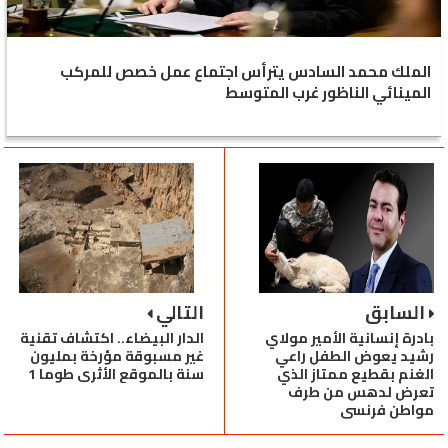
الملك محمد السادس يترأس اجتماع عمل خصص للمركب
المينائي الناظور غرب المتوسط
السابق
التالي
بادرة إنسانية الأمير مولاي
الدار البيضاء.. اكتشاف تقنية
رشيد يعوض الطفل راعي
غير مسبوقة مؤرخة بمليون
الغنم بقطيع ممتاز الذي
سنة بالموقع الأثري طوما 1
تعرض لدهس من طرف
مواطن فرنسي