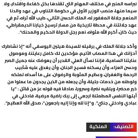
نبراسه المنير في مختلف المهام التي تقلدها بكل كفاءة واقتدار، ولا
سيما منها، منصب الوزير الأول في حكومة التناوب في عهد والدنا
المنعم جلالة المغفور له، الملك الحسن الثاني، طيب الله ثراه، ثم في
عهد جلالتنا، في محطة تاريخية من مسار ترسيخ خيارنا الديمقراطي،
حيث كان، أكرم الله مثواه، نعم رجل الدولة الحكيم والمحنك".
وأكد جلالة الملك في برقيته للسيدة هيلين اليوسفي أنه "إذ نشاطرك
أحزانك في هذا المصاب الأليم، مؤكدين لك كامل رعايتنا، وموصول
عنايتنا السامية، فإننا نسأل العلي القدير أن يعوضك عنه جميل الصبر
وحسن العزاء، وأن يسكنه فسيح الجنان، وأن يغدق عليه شآبيب
الرحمة والغفران، وعظيم المثوبة والرضوان، على ما أسداه لملكه
ولوطنه من خدمات جليلة، وأن يجعله من الذين يجدون ما عملوا من
خير محضرا، ويلقيه نضرة وسرورا، صادقا فيه قوله عز من قائل : "يا
أيتها النفس المطمئنة ارجعي إلى ربك راضية مرضية، فادخلي في
عبادي وادخلي جنتي". و"إنا لله وإنا إليه راجعون"، صدق الله العظيم".
التصنيف:
الملكية