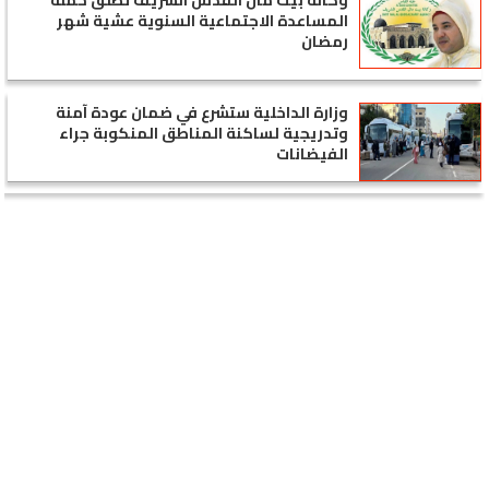
وكالة بيت مال القدس الشريف تطلق حملة
المساعدة الاجتماعية السنوية عشية شهر
رمضان
وزارة الداخلية ستشرع في ضمان عودة آمنة
وتدريجية لساكنة المناطق المنكوبة جراء
الفيضانات