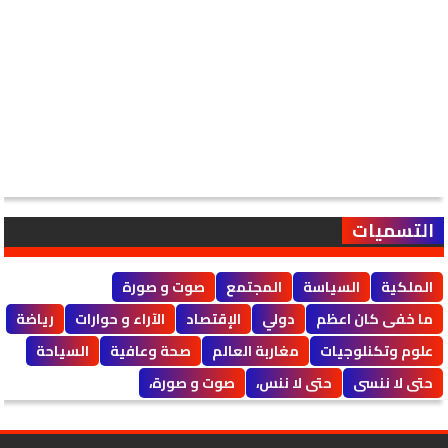
التسميات
الملكية
السياسة
المجتمع
صوت و صورة
ما خفى كان اعظم
دولي
الإقتصاد
الآراء و حوارات
رياضة
علوم وتكنلوجيات
مغاربة العالم
صحة وعافية
السياحة
حتى لا ننسى
حتى لا ننس،
صوت و صورة،