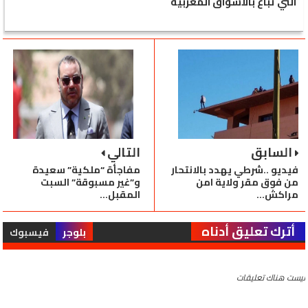
التي تباع بالأسواق المغربية
السابق
التالي
فيديو ..شرطي يهدد بالانتحار
مفاجأة “ملكية” سعيدة
من فوق مقر ولاية امن
و”غير مسبوقة” السبت
مراكش‎...
المقبل...
أترك تعليق أدناه
بلوجر
فيسبوك
ليست هناك تعليقات