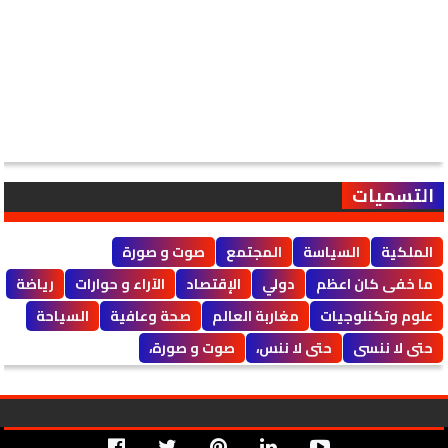
التسميات
الملكية
السياسة
المجتمع
صوت و صورة
ما خفى كان اعظم
دولي
الإقتصاد
الآراء و حوارات
رياضة
علوم وتكنلوجيات
مغاربة العالم
صحة وعافية
السياحة
حتى لا ننسى
حتى لا ننس،
صوت و صورة،