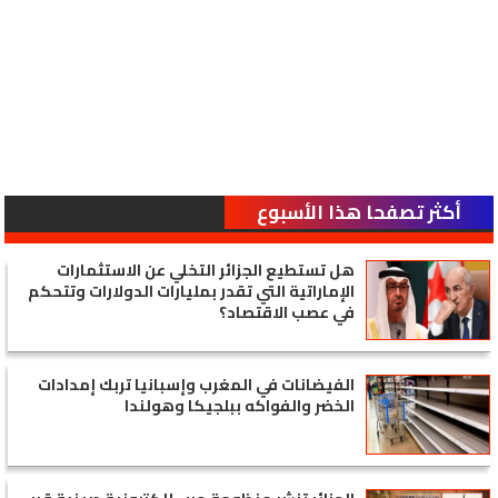
أكثر تصفحا هذا الأسبوع
هل تستطيع الجزائر التخلي عن الاستثمارات
الإماراتية التي تقدر بمليارات الدولارات وتتحكم
في عصب الاقتصاد؟
الفيضانات في المغرب وإسبانيا تربك إمدادات
الخضر والفواكه ببلجيكا وهولندا