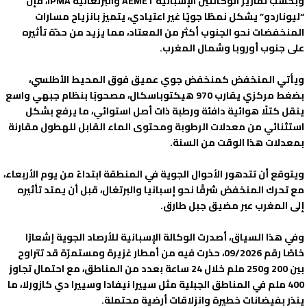
وبحسب تقارير الوكالتين الإسبانية AEMET والبرتغالية IPMA، فإن
“ليوناردو” يشكل نمطًا جويًا غير اعتيادي، يتميز بانزياح مسارات
المنخفضات نحو الجنوب أكثر من المعتاد، مما يزيد من حدّة تأثيره
على جنوب أوروبا وشمال المغرب.
ويأتي المنخفض كمنخفض جوي عميق فوق المحيط الأطلسي،
بضغط مركزي يقارب 970 هيكتوباسكال، مصحوبًا بنظام جبهي واسع
ينقل كتلًا هوائية دافئة ورطبة ذات أصل استوائي، ما يرفع بشكل
استثنائي من معدلات الرطوبة ومحتوى الماء القابل للهطول مقارنة
بمعدلات هذا الوقت من السنة.
ويتوقع أن تتدهور الأحوال الجوية في المنطقة ابتداءً من يوم الأربعاء،
مع تحرك المنخفض شرقًا نحو إسبانيا والبرتغال، قبل أن يمتد تأثيره
إلى المغرب عبر مضيق جبل طارق.
وفي هذا السياق، أصدرت الوكالة الإسبانية للأرصاد الجوية إشعارًا
خاصًا رقم 09/2026، حذرت فيه من أمطار غزيرة ومستمرّة قد تتراوح
بين 200 و250 ملم خلال 24 ساعة بعدد من المناطق، مع احتمال تجاوز
400 ملم في المناطق الجبلية مثل سييرا نيفادا وسييرا دي كازورلا، ما
ينذر بفيضانات خطيرة وانزلاقات أرضية محتملة.