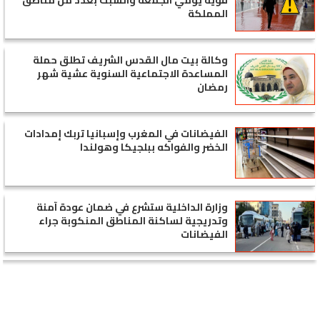
قوية يومي الجمعة والسبت بعدد من مناطق
المملكة
وكالة بيت مال القدس الشريف تطلق حملة
المساعدة الاجتماعية السنوية عشية شهر
رمضان
الفيضانات في المغرب وإسبانيا تربك إمدادات
الخضر والفواكه ببلجيكا وهولندا
وزارة الداخلية ستشرع في ضمان عودة آمنة
وتدريجية لساكنة المناطق المنكوبة جراء
الفيضانات