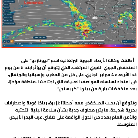
أطلقت وكالة الأرصاد الجوية البرتغالية اسم “ليوناردو” على
المنخفض الجوي القوي المرتقب، الذي يُتوقع أن يؤثر ابتداءً من يوم
غدا الأربعاء 4 فبراير الجاري، على كل من المغرب وإسبانيا والبرتغال،
في امتداد لسلسلة العواصف العنيفة التي اجتاحت المنطقة مؤخرًا،
بعد منخفضات بارزة من بينها “كريستين”.
ويُتوقع أن يجلب المنخفض معه أمطارًا غزيرة، رياحًا قوية واضطرابات
بحرية شديدة، ما يثير مخاوف جدية بشأن سلامة البنية التحتية
والأمن العام بعدد من الدول الواقعة على ضفتي غرب البحر الأبيض
المتوسط.