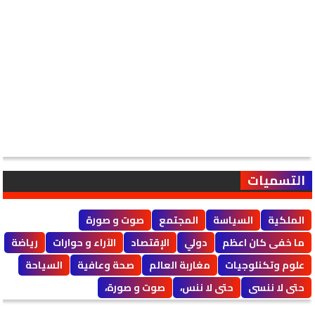
التسميات
الملكية
السياسة
المجتمع
صوت و صورة
ما خفى كان اعظم
دولي
الإقتصاد
الآراء و حوارات
رياضة
علوم وتكنلوجيات
مغاربة العالم
صحة وعافية
السياحة
حتى لا ننسى
حتى لا ننس،
صوت و صورة،