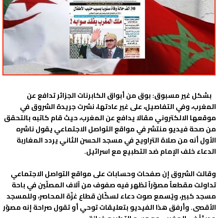
بشكل غير مسبوق: بوق من أبواق الكابرنات الجزائر تدافع عن
المغرب، وفي التفاصيل، على غير عادتها، نشرت جريدة الشروق في
موقعها الالكتروني مقالا يدافع عن المغرب، حيث قام كاتبه بالتحقق
من صحة فيديو منتشر في مواقع التواصل الاجتماعي يقول ناشره
الأول أنه من صلاة التراويح في مسجد الحسن الثاني يردد المغاربة
الدعاء خلف الإمام ضد التطبيع مع اسرائيل.
وقالت الشروق إن صفحات وحسابات على مواقع التواصل الاجتماعي
تداولت مقطعاً مصوّراً تظهر فيه صفوف من آلاف المصلّين في باحة
مسجد كبير، ويُسمع صوت دعاء لسكّان قطاع غزّة المحاصر، وللمسجد
الأقصى. وأرفق هذا الفيديو بتعليقات توحي أو تقول صراحة إنه مصوّر