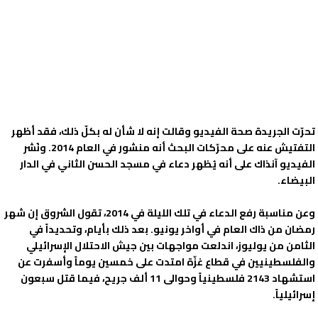
تحرّت الجريدة صحة الفيديو وقالت إنه لا شأن له بكلّ ذلك، فقد أظهر
التفتيش عنه على محرّكات البحث أنه منشور في العام 2014. ونُشر
الفيديو آنذاك على أنه يُظهر دعاء في مسجد الحسن الثاني في الدار
البيضاء.
وعن مناسبة رفع الدعاء في تلك الليلة في 2014، تقول الشروق إن شهر
رمضان من ذاك العام في أواخر يونيو. بعد ذلك بأيام، وتحديداً في
الثامن من يوليوز، اندلعت مواجهات بين جيش الاحتلال الإسرائيلي
والفلسطينيين في قطاع غزّة امتدت على خمسين يوماً وأسفرت عن
استشهاد 2143 فلسطينياً وحوالى 11 ألف جريح، فيما قتل سبعون
إسرائيلياً.