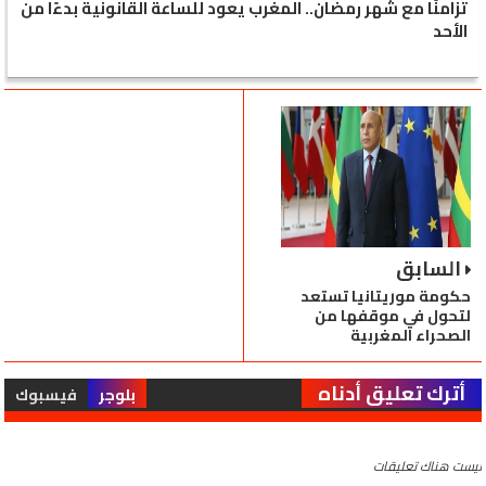
تزامنًا مع شهر رمضان.. المغرب يعود للساعة القانونية بدءًا من
الأحد
السابق
حكومة موريتانيا تستعد
لتحول في موقفها من
الصحراء المغربية
أترك تعليق أدناه
بلوجر
فيسبوك
ليست هناك تعليقات