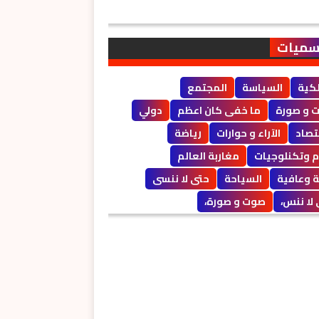
سميات
لكية
السياسة
المجتمع
 و صورة
ما خفى كان اعظم
دولي
تصاد
الآراء و حوارات
رياضة
م وتكنلوجيات
مغاربة العالم
 وعافية
السياحة
حتى لا ننسى
لا ننس،
صوت و صورة،