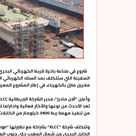
شروع في صناعة باخرة للربط الكهربائي البحر
ملايين منزل بالكهرباء، في إطار المشروع المعروف بـ"ks
تعد الأحدث من نوعها والأكثر فعالية واحتراما ل
من تنفيذ مهمة ربط 3800 كيلومتر من الكابلات في أقرب الآجال.