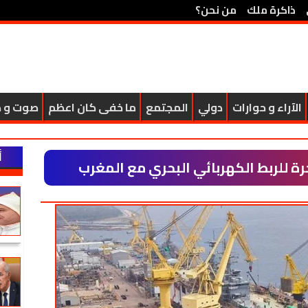
ذاكرة ملك
من نحن؟
الآراء و حوارات
دولي
المجتمع
ما خفى كان اعظم
صوت و 
أ
رة للربط الكهربائي البحري مع المغرب