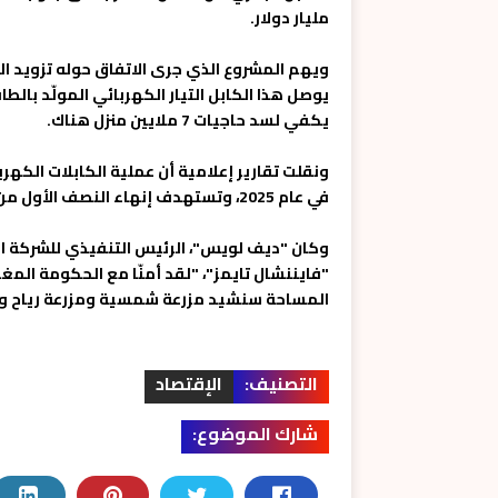
مليار دولار.
ويهم المشروع الذي جرى الاتفاق حوله تزويد ا
يوصل هذا الكابل التيار الكهربائي المولّد بالط
يكفي لسد حاجيات 7 ملايين منزل هناك.
ونقلت تقارير إعلامية أن عملية الكابلات الكه
في عام 2025، وتستهدف إنهاء النصف الأول من المشروع في عام 2027 بينما ينتهي الباقي في سنة 2029".
وكان "ديف لويس"، الرئيس التنفيذي للشركة 
المساحة سنشيد مزرعة شمسية ومزرعة رياح وبطاريات ستنتج م
التصنيف:
الإقتصاد
شارك الموضوع: