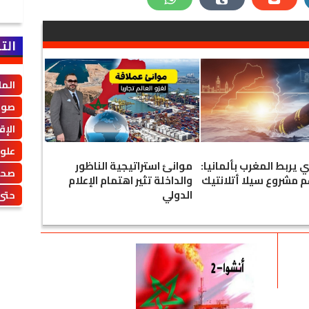
الت
الم
صوت
الإق
علو
 يربط المغرب بألمانيا:
موانئ استراتيجية الناظور
صحة
م مشروع سيلا أتلانتيك
والداخلة تثير اهتمام الإعلام
الدولي
حتى 