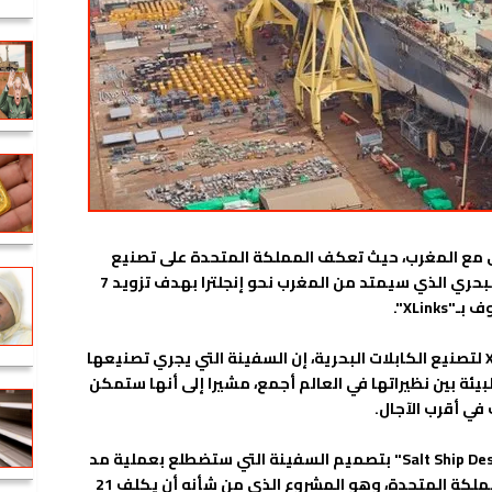
ي مع المغرب، حيث تعكف المملكة المتحدة على تصنيع
السفينة التي ستتكلف بمد السلك الكهربائي البحري الذي سيمتد من المغرب نحو إنجلترا بهدف تزويد 7
XLin".
وأعلن "آلان مادرز"، مدير الشركة البريطانية XLCC لتصنيع الكابلات البحرية، إن السفينة التي يجري تصنيعها
لبيئة بين نظيراتها في العالم أجمع، مشيرا إلى أنها ستمكن
وتتكلف شركة "XLCC" بشراكة مع نظيرتها "Salt Ship Design" بتصميم السفينة التي ستضطلع بعملية مد
الكابل البحري من شمال المغرب حتى جنوب المملكة المتحدة، وهو المشروع الذي من شأنه أن يكلف 21