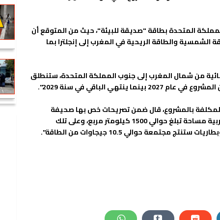
لمملكة المتحدة بطاقة "صديقة للبيئة"، حيث من المتوقع أن
اقة الشمسية والطاقة الريحية في المغرب إلى إنجلترا بما
ربائية من شمال المغرب إلى جنوب المملكة المتحدة، ستنطلق
المكلفة بالمشروع، قال ضمن تصريحات خص بها صحيفة
"فايننشال تايمز"، "لقد أمنّا مع الحكومة المغربية مساحة تبلغ حوالي 1500 كيلومتر مربع، وعلى تلك
جتمعة حوالي 10.5 جيجاوات من الطاقة".