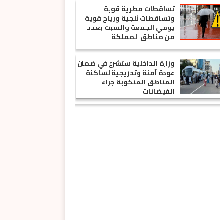
تساقطات مطرية قوية
وتساقطات ثلجية ورياح قوية
يومي الجمعة والسبت بعدد
من مناطق المملكة
وزارة الداخلية ستشرع في ضمان
عودة آمنة وتدريجية لساكنة
المناطق المنكوبة جراء
الفيضانات