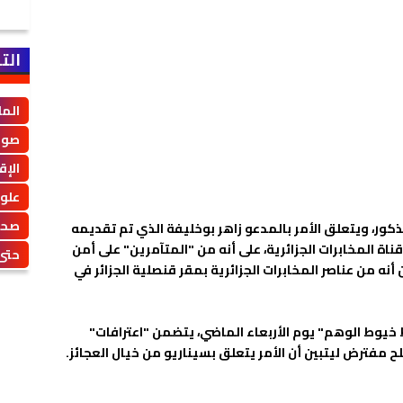
الت
الم
صوت
الإق
علو
صحة
كور، ويتعلق الأمر بالمدعو زاهر بوخليفة الذي تم تقديمه
ة المخابرات الجزائرية، على أنه من "المتآمرين" على أمن
حتى 
أنه من عناصر المخابرات الجزائرية بمقر قنصلية الجزائر في
خيوط الوهم" يوم الأربعاء الماضي، يتضمن "اعترافات"
فترض ليتبين أن الأمر يتعلق بسيناريو من خيال العجائز.