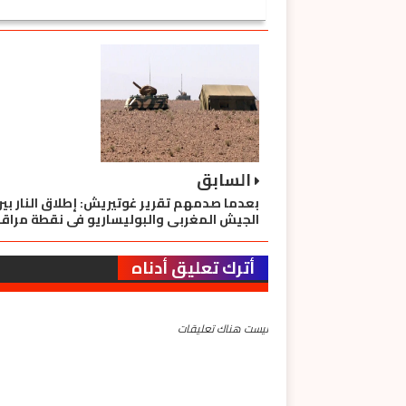
السابق
بعدما صدمهم تقرير غوتيريش: إطلاق النار بي
الجيش المغربي والبوليساريو في نقطة مراقب
أترك تعليق أدناه
ليست هناك تعليقات