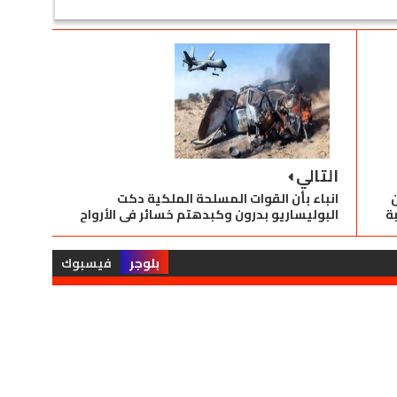
التالي
ن
انباء بأن القوات المسلحة الملكية دكت
ة
البوليساريو بدرون وكبدهتم خسائر في الأرواح
بلوجر
فيسبوك