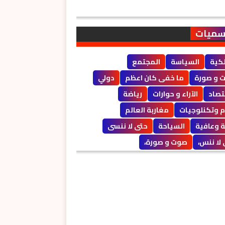
سميات
لكية
السياسة
المجتمع
 و صورة
ما خفى كان اعظم
دولي
تصاد
الآراء و حوارات
رياضة
م وتكنلوجيات
مغاربة العالم
 وعافية
السياحة
حتى لا ننسى
لا ننس،
صوت و صورة،