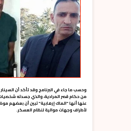
وحسب ما جاء في البرنامج وقد تأكد أن السيناري
من حكام قصر المرادية، والذي جسدته شخصيات 
عنها أنها "الماك إرهابية" تبين أن بعضهم موظ
لأطراف وجهات موالية لنظام العسكر.