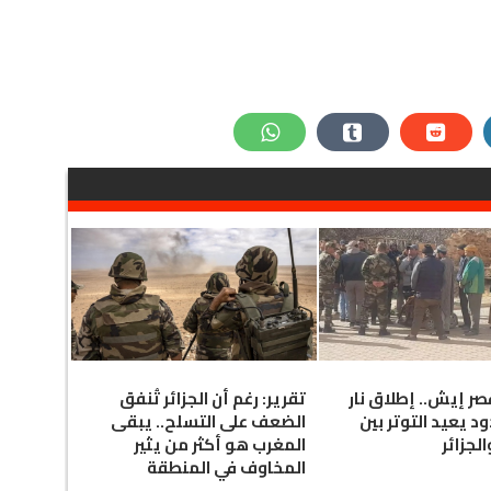
ر إيش.. إطلاق نار
تقرير: رغم أن الجزائر تُنفق
د يعيد التوتر بين
الضعف على التسلح.. يبقى
لجزائر
المغرب هو أكثر من يثير
المخاوف في المنطقة