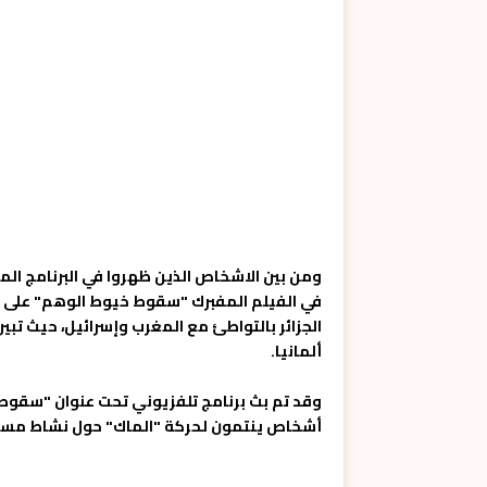
ومن بين الاشخاص الذين ظهروا في البرنامج المذ
في الفيلم المفبرك "سقوط خيوط الوهم" على قنا
الجزائر بالتواطئ مع المغرب وإسرائيل، حيث تبين 
ألمانيا.
وقد تم بث برنامج تلفزيوني تحت عنوان "سقوط 
أشخاص ينتمون لحركة "الماك" حول نشاط مسلح م