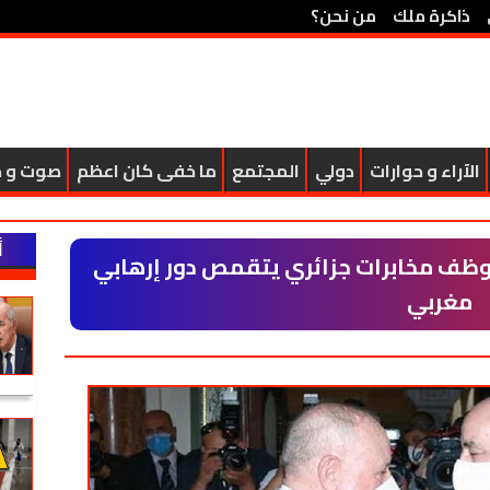
ذاكرة ملك
من نحن؟
الآراء و حوارات
دولي
المجتمع
ما خفى كان اعظم
صوت و 
أ
موظف مخابرات جزائري يتقمص دور إرهابي
مغربي