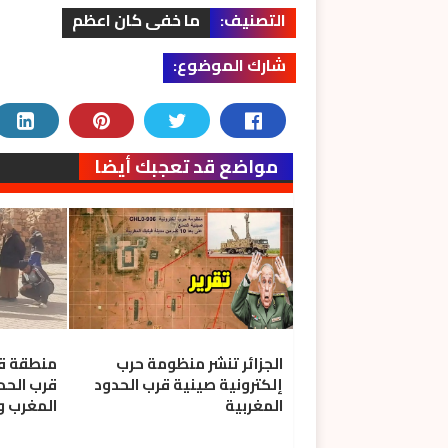
التصنيف:
ما خفى كان اعظم
شارك الموضوع:
مواضع قد تعجبك أيضا
الجزائر تنشر منظومة حرب
منطقة قص
إلكترونية صينية قرب الحدود
قرب الحدو
المغربية
المغرب وا