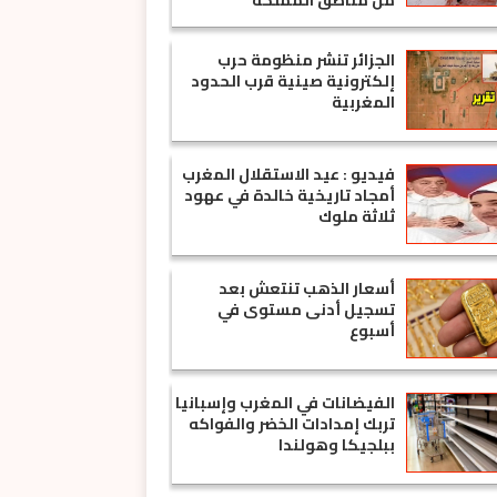
من مناطق المملكة
الجزائر تنشر منظومة حرب
إلكترونية صينية قرب الحدود
المغربية
فيديو : عيد الاستقلال المغرب
أمجاد تاريخية خالدة في عهود
ثلاثة ملوك
أسعار الذهب تنتعش بعد
تسجيل أدنى مستوى في
أسبوع
الفيضانات في المغرب وإسبانيا
تربك إمدادات الخضر والفواكه
ببلجيكا وهولندا