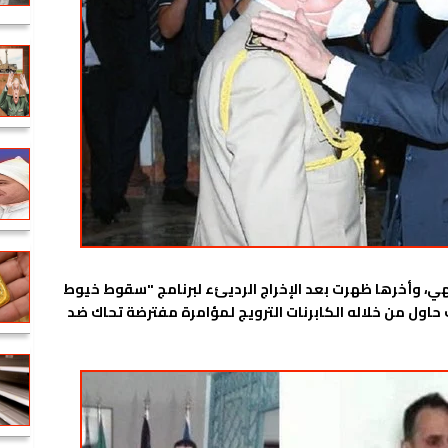
تهي، وأخرها ظهرت بعد الإخراج الرديئء لبرنامج "سقوط خيوط
حاول من خلاله الكابرنات الترويج لمؤامرة مفترضة تحاك ضد