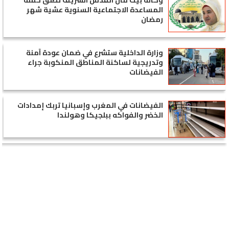
وكالة بيت مال القدس الشريف تطلق حملة
المساعدة الاجتماعية السنوية عشية شهر
رمضان
وزارة الداخلية ستشرع في ضمان عودة آمنة
وتدريجية لساكنة المناطق المنكوبة جراء
الفيضانات
الفيضانات في المغرب وإسبانيا تربك إمدادات
الخضر والفواكه ببلجيكا وهولندا