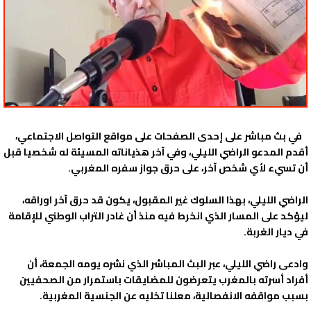
في بث مباشر على إحدى الصفحات على مواقع التواصل الاجتماعي،
أقدم المدعو الراضي الليلي، وفي آخر هذياناته المسيئة له شخصيا قبل
أن تسيء لأي شخص آخر، على حرق جواز سفره المغربي.
الراضي الليلي، بهذا السلوك غير المقبول، يكون قد حرق آخر اوراقه،
ليؤكد على المسار الذي انخرط فيه منذ أن غادر التراب الوطني للإقامة
في ديار الغربة.
وادعى راضي الليلي، عبر البث المباشر الذي نشره يومه الجمعة، أن
أفراد أسرته بالمغرب يتعرضون للمضايقات باستمرار من الصحفيين
بسبب مواقفه الانفصالية، معلنا تخليه عن الجنسية المغربية.