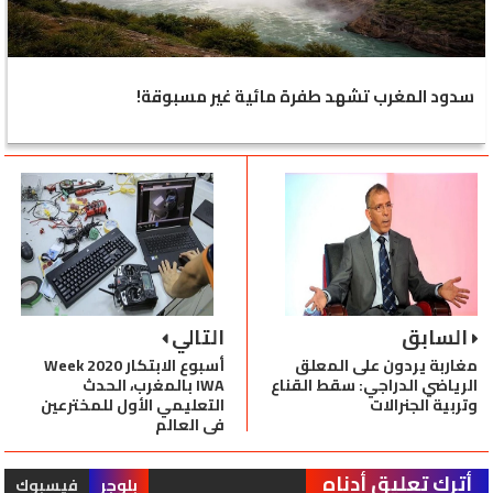
سدود المغرب تشهد طفرة مائية غير مسبوقة!
السابق
التالي
مغاربة يردون على المعلق
أسبوع الابتكار 2020 Week
الرياضي الدراجي: سقط القناع
IWA بالمغرب، الحدث
وتربية الجنرالات
التعليمي الأول للمخترعين
في العالم
أترك تعليق أدناه
بلوجر
فيسبوك