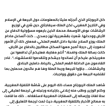
كان الربورتاج الذي أنجزته مليئا بالمعلومات، حول البيعة في الإسلام
وفي التاريخ المغربي، لكن الملك سيفاجئني حين شرع في توزيع
الرشاشات عوض الأوسمة، محملا الذين بايعوه مسؤولية الدفاع عن
الأرض ووحدتها. شعرت بقشعريرة تهز جسدي... كنت أتساءل مادام
الملك يوزع السلاح علانية داخل القصر الملكي، فمعنى ذلك أن الأمور
تدهورت إلى درجة أصبح معها السكان مطالبين بالدفاع عن الأرض،
كانت رسالة الملك واضحة،" أنتم مغاربة، فعليكم أن تدافعوا عن
مغربيتكم، عليكم أن تساندوا جيشكم وتتقدموا للاستشهاد..". غادر
القادمون من الداخلة القصر الملكي بالرباط، حاملين البنادق
والرشاشات... جاؤوا للبيعة وربط الصلة وها هم عائدون محملين بما
تقتضيه البيعة من حقوق وواجبات.
شاهد الملك الربورتاج مساء ذلك اليوم على شاشة التلفزة المغربية،
وكلم الوزير، وطلب منه إبلاغي بارتياحه ورغبته في ترجمة تعليقي إلى
عدة لغات وإرساله إلى السفارات المغربية لاستغلاله... ذلك ما قامت
به مصالح الأخبار بالتلفزة المغربية، حيث تمت ترجمة التعليق إلى