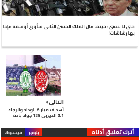
حتى لا ننسى: حينما قال الملك الحسن الثاني سأوزع أوسمة فإذا
بها رشاشات!
التالي
أهداف مباراة الوداد والرجاء
1ـ0 الديربي 125 جواد بادة
أترك تعليق أدناه
بلوجر
فيسبوك