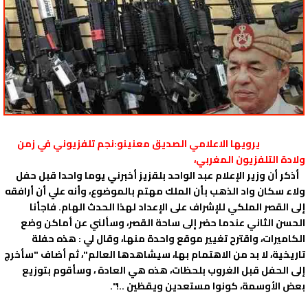
يرويها الاعلامي الصديق معنينو:نجم تلفزيوني في زمن
ولادة التلفزيون المغربي،
أذكر أن وزير الإعلام عبد الواحد بلقزيز أخبرني يوما واحدا قبل حفل
ولاء سكان واد الذهب بأن الملك مهتم بالموضوع، وأنه علي أن أرافقه
إلى القصر الملكي للإشراف على الإعداد لهذا الحدث الهام. فاجأنا
الحسن الثاني عندما حضر إلى ساحة القصر، وسألني عن أماكن وضع
الكاميرات، واقترح تغيير موقع واحدة منها، وقال لي : هذه حفلة
تاريخية، لا بد من الاهتمام بها، سيشاهدها العالم"، ثم أضاف "سأخرج
إلى الحفل قبل الغروب بلحظات، هذه هي العادة ، وسأقوم بتوزيع
بعض الأوسمة، كونوا مستعدين ويقظين ..!".