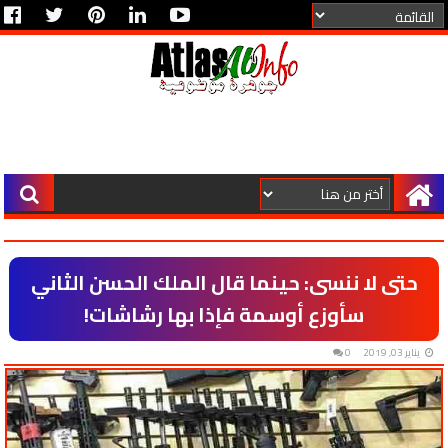
حتى لا ننسى: حينما قال الملك الحسن الثاني
سأوزع أوسمة فإذا بها رشاشات!
يناير 03, 2019
0