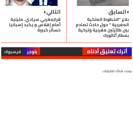
السابق
التالي
بلاغ "الخطوط الملكية
قرارمغربي سيادي. مليلية
المغربية " حول حادث تصادم
أمام إفلاس و يكبد إسبانيا
بين طائرتين مغربية وتركية
خسائر كبيرة
بمطار أتاتورك
أترك تعليق أدناه
بلوجر
فيسبوك
ليست هناك تعليقات