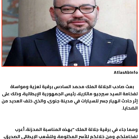
AtlasAbInfo
بعث صاحب الجلالة الملك محمد السادس برقية تعزية ومواساة
لفخامة السيد سيرجيو ماتاريلا، رئيس الجمهورية الإيطالية، وذلك على
إثر حادث انهيار جسر للسيارات في مدينة جنوى، والذي خلف العديد من
الضحايا.
ومما جاء في برقية جلالة الملك "بهذه المناسبة المحزنة، أعرب
لفخامتكم، ومن خلالكم للأسر المكلومة، وللشعب الإيطالي الصديق،