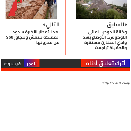
السابق
التالي
وكالة الحوض المائي
بعد الأمطار الأخيرة سدود
اللوكوس.. الأوضاع بسد
المملكة تنتعش وتتجاوز 68%
وادي المخازن مستقرة
من مخزونها
والحقينة تراجعت
أترك تعليق أدناه
بلوجر
فيسبوك
ليست هناك تعليقات