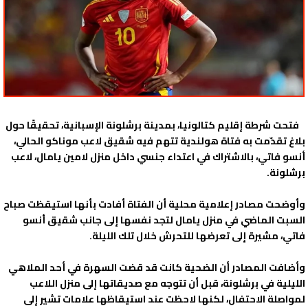
فتحت شرطة إقليم كتالونيا، بمدينة برشلونة الإسبانية، تحقيقًا حول
بلاغ تقدّمت به فتاة هولندية تتهم فيه شقيق لاعب موناكو الحالي،
أنسو فاتي، بالاشتراك في اعتداء جنسي داخل منزل لامين يامال، لاعب
برشلونة.
وأوضحت مصادر إعلامية محلية أن الفتاة أفادت بأنها استيقظت صباح
السبت الماضي في منزل يامال لتجد نفسها إلى جانب شقيق أنسو
فاتي، مشيرة إلى تعرضها للتحرش خلال تلك الليلة.
وأضافت المصادر أن الضحية كانت قد قضت السهرة في أحد الملاهي
الليلية في برشلونة، قبل أن تتوجه مع صديقاتها إلى منزل اللاعب
لمواصلة الاحتفال، لكنها لاحظت عند استيقاظها علامات تشير إلى