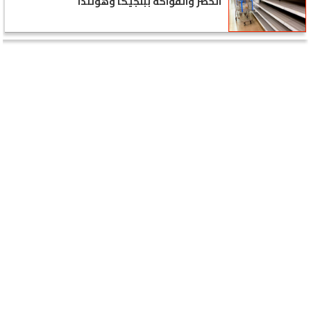
الخضر والفواكه ببلجيكا وهولندا