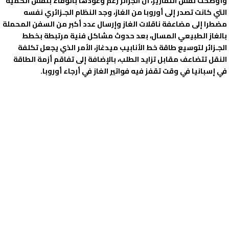
وأوضحت نفس التقارير، أن الجزائر رغم وعودها بالوفاء بنفس الكمية
التي كانت تصدر إلى أوروبا من الغاز، وجد النظام الجـزائري نفسه
مضطرا إلى مضاعفة ناقلات الغاز وإرسال عدد أكبر من السفن المحملة
بالغاز الطبيعي المسال، بعد حدوث مشاكل فنية مرتبطة بخطط
الجـزائر لتوسيع طاقة خط الأنابيب ميدغاز، الأمر الذي يجعل تكلفة
النقل تتضاعف مقابل تزايد الطلب، بالإضافة إلى تفاقم أزمة الطاقة
في إسبانيا في وقت تقفز فيه فواتير الغاز في أرجاء أوروبا.