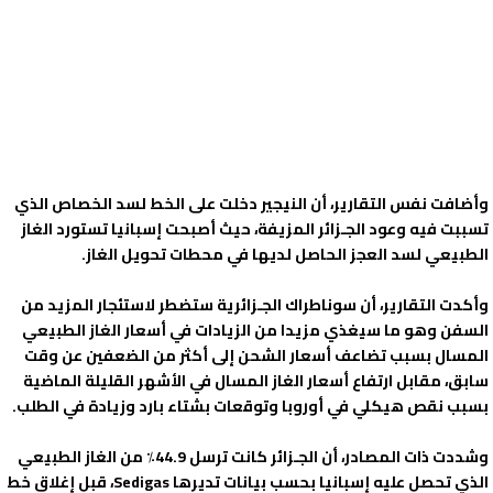
وأضافت نفس التقارير، أن النيجير دخلت على الخط لسد الخصاص الذي
تسببت فيه وعود الجـزائر المزيفة، حيث أصبحت إسبانيا تستورد الغاز
الطبيعي لسد العجز الحاصل لديها في محطات تحويل الغاز.
وأكدت التقارير، أن سوناطراك الجـزائرية ستضطر لاستئجار المزيد من
السفن وهو ما سيغذي مزيدا من الزيادات في أسعار الغاز الطبيعي
المسال بسبب تضاعف أسعار الشحن إلى أكثر من الضعفين عن وقت
سابق، مقابل ارتفاع أسعار الغاز المسال في الأشهر القليلة الماضية
بسبب نقص هيكلي في أوروبا وتوقعات بشتاء بارد وزيادة في الطلب.
وشددت ذات المصادر، أن الجـزائر كانت ترسل 44.9٪ من الغاز الطبيعي
الذي تحصل عليه إسبانيا بحسب بيانات تديرها Sedigas، قبل إغلاق خط