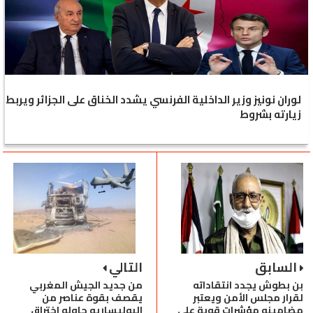
لوران نونيز وزير الداخلية الفرنسي يشدد الخناق على الجزائر ويربط
زيارته بشروط
السابق
التالي
بن بطوش يجدد انتقاداته
من جديد الجيش المغربي
لقرار مجلس الأمن ويعتبر
يقصف بقوة عناصر من
مضامينه مؤشرات قوية على
البوليساريو حاولو اختراق