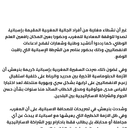
غير أن نشطاء مغاربة من أفراد الجالية المغربية المقيمة بإسبانيا،
تصدوا للوقفة المعادية للمغرب، وحضورا بعين المكان رافعين العلم
الوطني، كما رددوا أناشيد وطنية وشعارات تفضح ادعاءات
الانفصاليين، وذلك بحضور عناصر من الشرطة الإسبانية التي راقبت
الوضع.
وفي غضون ذلك، صرحت السفيرة المغربية بإسبانيا، كريمة بنيعش، أن
الأزمة الدبلوماسية الأخيرة بين مدريد والرباط على خلفية استقبال
زعيم الانفصاليين على ترابها، بشكل سري وبهوية منتحلة، تعد اختبارا
لقياس مدى موثوقية وصدق الخطاب السائد منذ سنوات بشأن حسن
الجوار والشراكة الاستراتيجية بين البلدين.
وشددت بنيعش، في تصريحات للصحافة الاسبانية، على أن المغرب،
وفي ظل الازمة الخطيرة التي يعيشها مع اسبانيا، لا يبحث عن أي
مجاملة أو محاباة، بل يطالب فقط باحترام روح الشراكة الاستراتيجية