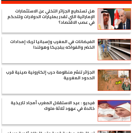
هل تستطيع الجزائر التخلي عن الاستثمارات
الإماراتية التي تقدر بمليارات الدولارات وتتحكم
في عصب الاقتصاد؟
الفيضانات في المغرب وإسبانيا تربك إمدادات
الخضر والفواكه ببلجيكا وهولندا
الجزائر تنشر منظومة حرب إلكترونية صينية قرب
الحدود المغربية
فيديو : عيد الاستقلال المغرب أمجاد تاريخية
خالدة في عهود ثلاثة ملوك